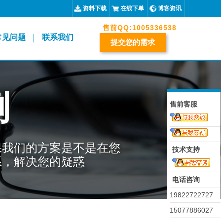
资料下载
在线下单
博客资讯
售前QQ:
1005336538
常见问题
联系我们
提交您的需求
例
售前客服
保我们的方案是不是在您
技术支持
系，解决您的疑惑
电话咨询
19822722727
15077886027