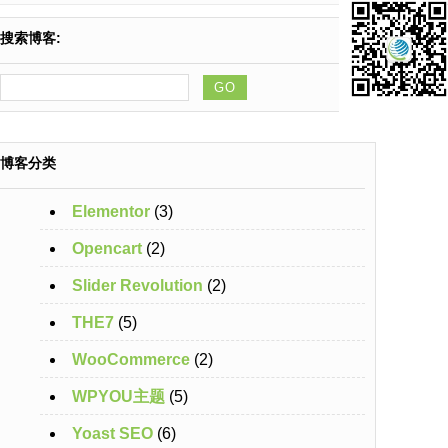
搜索博客:
GO
博客分类
Elementor
(3)
Opencart
(2)
Slider Revolution
(2)
THE7
(5)
WooCommerce
(2)
WPYOU主题
(5)
Yoast SEO
(6)