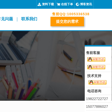
资料下载
在线下单
博客资讯
售前QQ:
1005336538
常见问题
联系我们
提交您的需求
售前客服
技术支持
电话咨询
19822722727
15077886027